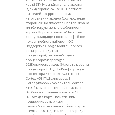
карт2 SIMЭкранДиагональ экрана
(дюйм) экрана 2400x1080Плотность
пикселей 395 ppiТехнология
изготовления экрана Соотношение
сторон 20:9Количество цветов экрана
млнКонструктивные особенности
экрана Корпус и защитаМатериал
корпусаЗащищенностьолеофобное
покрытиеСистемаВерсия ОС
Поддержка Google Mobile Services
естьПроизводитель
процессораQualcommМодель
процессораSnapdragon
662Количество ядер 8Частота работы
процессора 2 ГГц , ГГцКонфигурация
процессора 4x Cortex-A73 ГГц , 4x
Cortex-A53 ГГцТехпроцесс 11
нмГрафический ускоритель Adreno
610Объем оперативной памяти 4
ГбОбъем встроенной памяти 128
ГБСлот для карты памятиТипы
поддерживаемых карт
памятиМаксимальный объем карты
памяти1000 ГБДатчики , , , , FM радио