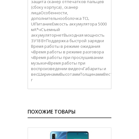
защита сканер отпечатков пальцев
(сбоку корпуса) , сканер
лицаОсобенности,
дополнительнооболочка TCL
UIПитаниеЕмкость аккумулятора 5000
мА*чСъемный
аккумуляторнетВыходная мощность
ЗУ18 ВтПоддержка быстрой зарядки
Время работы в режиме ожидания
чВремя работы в режиме разговора
чВремя работы при прослушивании
музыкичВремя работы при
воспроизведении видеочГабариты и
весШиринаммВысотаммТолщинаммВес199
г
ПОХОЖИЕ ТОВАРЫ