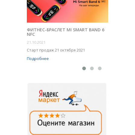
ФИТНЕС-БРАСЛЕТ MI SMART BAND 6
NFC
ПРИ ПО
БЕСПРО
21.10.2021
ТОПОВО
Старт продаж 21 октября 2021
19.12.201
Подробнее
Подробн