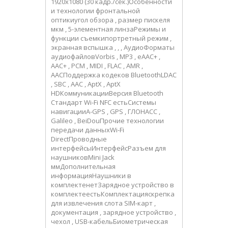
1920x1080 (30 кадр./сек.)Особенности
и технологии фронтальной
оптикиугол обзора , размер пискеля
мкм , 5-элементная линзаРежимы и
функции съемкипортретный режим ,
экранная вспышка , , , АудиоФорматы
аудиофайловVorbis , MP3 , eAAC+ ,
AAC+ , PCM , MIDI , FLAC , AMR ,
AACПоддержка кодеков BluetoothLDAC
, SBC , AAC , AptX , AptX
HDКоммуникацииВерсия Bluetooth
Стандарт Wi-Fi NFC естьСистемы
навигацииA-GPS , GPS , ГЛОНАСС ,
Galileo , BeiDouПрочие технологии
передачи данныхWi-Fi
DirectПроводные
интерфейсыИнтерфейсРазъем для
наушниковMini Jack
ммДополнительная
информацияНаушники в
комплектенетЗарядное устройство в
комплектеестьКомплектацияскрепка
для извлечения слота SIM-карт ,
документация , зарядное устройство ,
чехол , USB-кабельБиометрическая