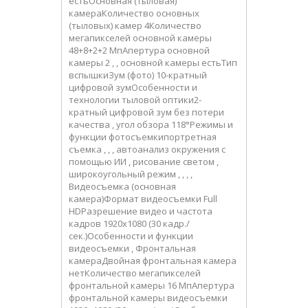
естьОсновная (тыловая)
камераКоличество основных
(тыловых) камер 4Количество
мегапикселей основной камеры
48+8+2+2 МпАпертура основной
камеры 2 , , основной камеры естьТип
вспышкиЗум (фото) 10-кратный
цифровой зумОсобенности и
технологии тыловой оптики2-
кратный цифровой зум без потери
качества , угол обзора 118°Режимы и
функции фотосъемкипортретная
съемка , , , автоанализ окружения с
помощью ИИ , рисование светом ,
широкоугольный режим , , , ,
Видеосъемка (основная
камера)Формат видеосъемки Full
HDРазрешение видео и частота
кадров 1920x1080 (30 кадр./
сек.)Особенности и функции
видеосъемки , Фронтальная
камераДвойная фронтальная камера
нетКоличество мегапикселей
фронтальной камеры 16 МпАпертура
фронтальной камеры видеосъемки