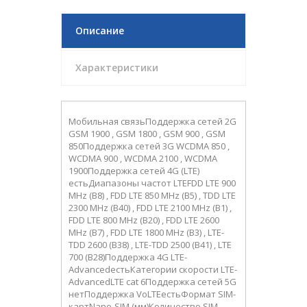
Описание
Характеристики
Мобильная связьПоддержка сетей 2G
GSM 1900 , GSM 1800 , GSM 900 , GSM
850Поддержка сетей 3G WCDMA 850 ,
WCDMA 900 , WCDMA 2100 , WCDMA
1900Поддержка сетей 4G (LTE)
естьДиапазоны частот LTEFDD LTE 900
MHz (B8) , FDD LTE 850 MHz (B5) , TDD LTE
2300 MHz (B40) , FDD LTE 2100 MHz (B1) ,
FDD LTE 800 MHz (B20) , FDD LTE 2600
MHz (B7) , FDD LTE 1800 MHz (B3) , LTE-
TDD 2600 (B38) , LTE-TDD 2500 (B41) , LTE
700 (B28)Поддержка 4G LTE-
AdvancedестьКатегории скорости LTE-
AdvancedLTE cat 6Поддержка сетей 5G
нетПоддержка VoLTEестьФормат SIM-
картNano-SIM (мм)Количество SIM-