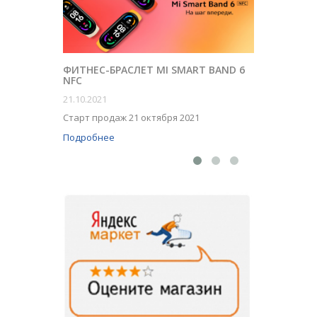
ФИТНЕС-БРАСЛЕТ MI SMART BAND 6
NFC
ПРИ ПО
БЕСПРО
21.10.2021
ТОПОВО
Старт продаж 21 октября 2021
19.12.201
Подробнее
Подробн